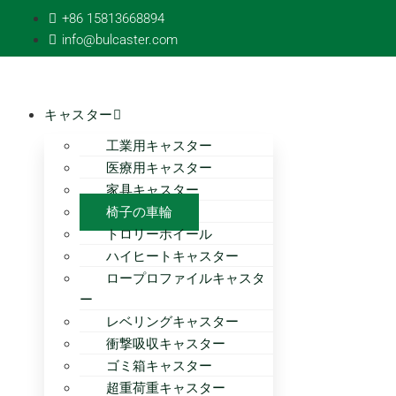
コ
+86 15813668894
ン
info@bulcaster.com
テ
ン
ツ
キャスター
へ
ス
工業用キャスター
キ
医療用キャスター
ッ
家具キャスター
プ
椅子の車輪
トロリーホイール
ハイヒートキャスター
ロープロファイルキャスタ
ー
レベリングキャスター
衝撃吸収キャスター
ゴミ箱キャスター
超重荷重キャスター