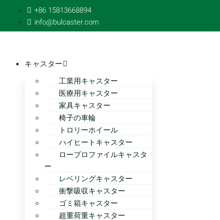
コ
+86 15813668894
ン
info@bulcaster.com
テ
ン
ツ
キャスター
へ
ス
工業用キャスター
キ
医療用キャスター
ッ
家具キャスター
プ
椅子の車輪
トロリーホイール
ハイヒートキャスター
ロープロファイルキャスタ
ー
レベリングキャスター
衝撃吸収キャスター
ゴミ箱キャスター
超重荷重キャスター