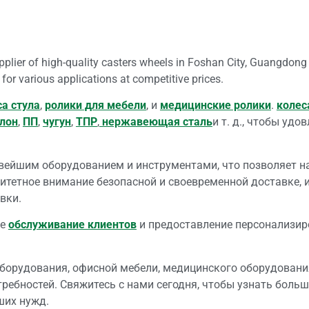
supplier of high-quality casters wheels in Foshan City, Guangdong
 for various applications at competitive prices.
са стула
,
ролики для мебели
, и
медицинские ролики
.
колес
лон
,
ПП
,
чугун
,
ТПР
,
нержавеющая сталь
и т. д., чтобы уд
вейшим оборудованием и инструментами, что позволяет н
итетное внимание безопасной и своевременной доставке, 
вки.
ые
обслуживание клиентов
и предоставление персонализир
орудования, офисной мебели, медицинского оборудования 
ебностей. Свяжитесь с нами сегодня, чтобы узнать больше о
ших нужд.