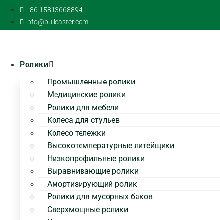
перейти
+86 15813668894
к
info@bullcaster.com
содержанию
Ролики
Промышленные ролики
Медицинские ролики
Ролики для мебели
Колеса для стульев
Колесо тележки
Высокотемпературные литейщики
Низкопрофильные ролики
Выравнивающие ролики
Амортизирующий ролик
Ролики для мусорных баков
Сверхмощные ролики