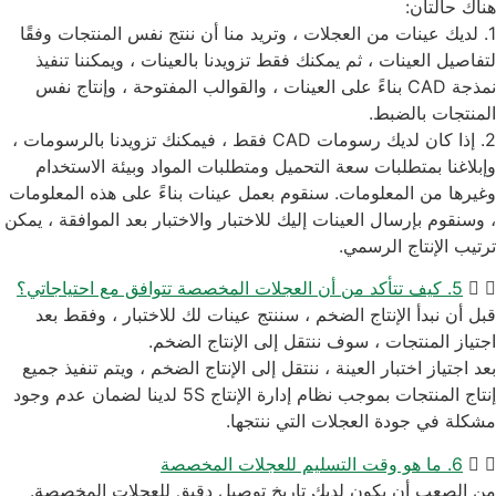
هناك حالتان:
1. لديك عينات من العجلات ، وتريد منا أن ننتج نفس المنتجات وفقًا
لتفاصيل العينات ، ثم يمكنك فقط تزويدنا بالعينات ، ويمكننا تنفيذ
نمذجة CAD بناءً على العينات ، والقوالب المفتوحة ، وإنتاج نفس
المنتجات بالضبط.
2. إذا كان لديك رسومات CAD فقط ، فيمكنك تزويدنا بالرسومات ،
وإبلاغنا بمتطلبات سعة التحميل ومتطلبات المواد وبيئة الاستخدام
وغيرها من المعلومات. سنقوم بعمل عينات بناءً على هذه المعلومات
، وسنقوم بإرسال العينات إليك للاختبار والاختبار بعد الموافقة ، يمكن
ترتيب الإنتاج الرسمي.
5. كيف تتأكد من أن العجلات المخصصة تتوافق مع احتياجاتي؟
قبل أن نبدأ الإنتاج الضخم ، سننتج عينات لك للاختبار ، وفقط بعد
اجتياز المنتجات ، سوف ننتقل إلى الإنتاج الضخم.
بعد اجتياز اختبار العينة ، ننتقل إلى الإنتاج الضخم ، ويتم تنفيذ جميع
إنتاج المنتجات بموجب نظام إدارة الإنتاج 5S لدينا لضمان عدم وجود
مشكلة في جودة العجلات التي ننتجها.
6. ما هو وقت التسليم للعجلات المخصصة
من الصعب أن يكون لديك تاريخ توصيل دقيق للعجلات المخصصة.