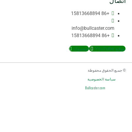
+86 15813668894
info@bullcaster.com
+86 15813668894
موقع YouTube
فيسبوك
© جميع الحقوق محفوظة
سياسة الخصوصية
Bullcaster.com