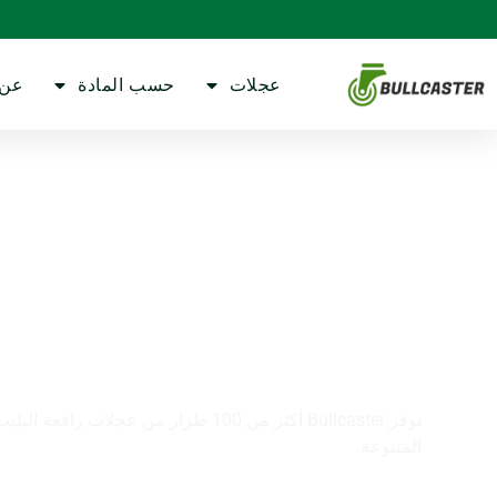
عجلات
حسب المادة
عن
عجلات جاك البليت بالج
توفر Bullcaster أكثر من 100 طراز من عجلات 
المتنوعة.