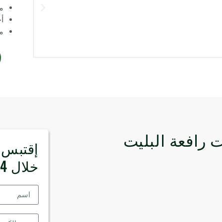
مق
أح
م
رافعة البليت
إقتبس
خلال 24 ساعة