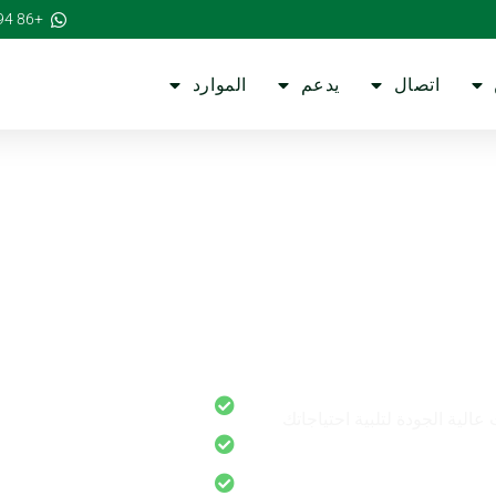
+86 15813668894
اتصال
يدعم
الموارد
ملة
المصنع مباشرة
رافعة البليت عالية الجودة لتلبية احتياجاتك
العينات المتاحة
انخفاض mMoq متاح