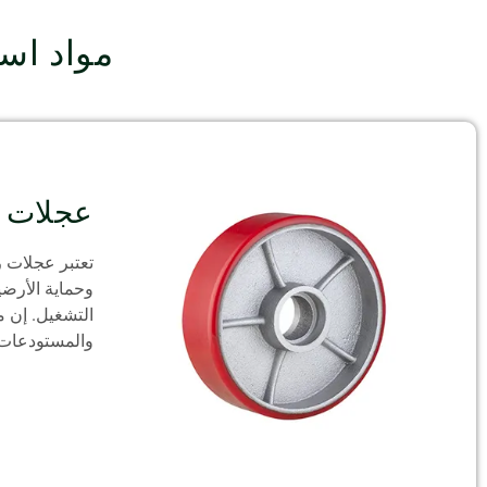
مواد است
عجلات ج
تعتبر عجلات ر
وحماية الأرضي
التشغيل. إن م
والمستودعات، ت