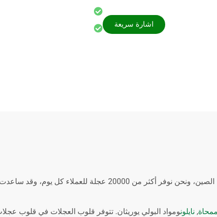
التسليم خلال 7-10 أيام
اشارة سريعة
تخصيص الدعم
تعتبر Bullcaster شركة رائدة في توريد عجلات تحميل البليت جاك في الصين، ونحن نوفر أ
محاة
,
نايلون
ومواد البولي يوريثان. تتوفر قلوب العجلات في قلوب عجلا