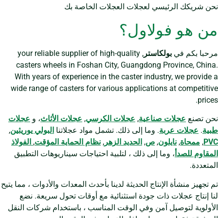
نحن شريكك الرئيسي لعجلات العجلات الخاصة بك
من هو فولاول؟
مرحبا بكم في
بولكاستر
, your reliable supplier of high-quality
casters wheels in Foshan City, Guangdong Province, China.
With years of experience in the caster industry, we provide a
wide range of casters for various applications at competitive
prices.
نحن تصنع
عجلات صناعية
,
عجلات الكرسي
,
عجلات الأثاث
، و
عجلات
طبية
.
عجلات عربة
. وما إلى ذلك. تشمل مواد عجلاتنا
البولي يوريثين
,
PVC
,
ممحاة
,
نايلون
,
ص
,
الحديد الزهر
,
نظام الحماية المؤقت
,
الفولاذ
المقاوم للصدأ
، وما إلى ذلك ، لتلبية احتياجات سيناريوهات التطبيق
المتعددة.
تم تجهيز منشأة الإنتاج الحديثة لدينا بأحدث المعدات والأدوات ، مما يتيح
لنا إنتاج عجلات ذات جودة استثنائية مع أوقات تحول سريعة. نضع
الأولوية لتوصيل آمن وفي الوقت المناسب ، باستخدام شركات النقل