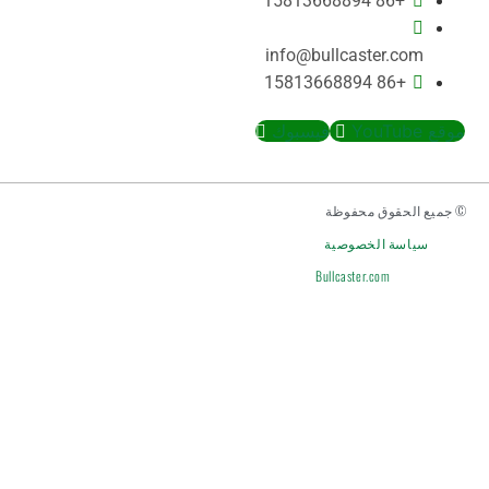
+86 15813668894
info@bullcaster.com
+86 15813668894
موقع YouTube
فيسبوك
© جميع الحقوق محفوظة
سياسة الخصوصية
Bullcaster.com