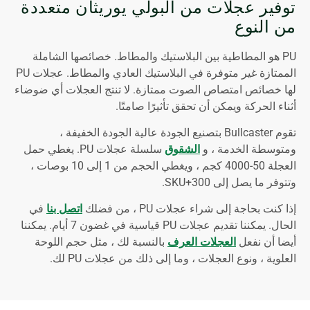
توفير عجلات من البولي يوريثان متعددة
من النوع
PU هو المطاطية بين البلاستيك والمطاط. خصائصها الشاملة
الممتازة غير متوفرة في البلاستيك العادي والمطاط. عجلات PU
لها خصائص امتصاص الصوت ممتازة. لا تنتج العجلات أي ضوضاء
أثناء الحركة ويمكن أن تحقق تأثيرًا صامتًا.
تقوم Bullcaster بتصنيع الجودة عالية الجودة الخفيفة ،
ومتوسطة الخدمة ، و
الشقوق
سلسلة عجلات PU. يغطي حمل
العجلة 50-4000 كجم ، ويغطي الحجم من 1 إلى 10 بوصات ،
وتتوفر ما يصل إلى 300+SKU.
إذا كنت بحاجة إلى شراء عجلات PU ، من فضلك
اتصل بنا
في
الحال. يمكننا تقديم عجلات PU قياسية في غضون 7 أيام. يمكننا
أيضا أن نفعل
العجلات العرف
بالنسبة لك ، مثل حجم اللوحة
العلوية ، ونوع العجلات ، وما إلى ذلك من عجلات PU لك.