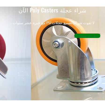
شراء عجلة Poly Casters الآن
لا تفوت شركة تصنيع عجلات PU مع خبرة عشر سنوات ،
أرسل استفسارك