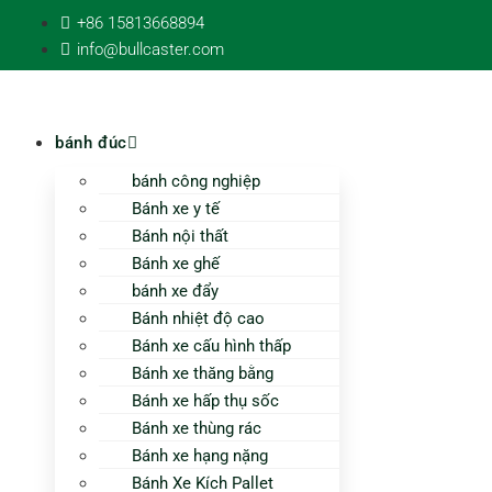
Chuyển
+86 15813668894
đến
info@bullcaster.com
nội
dung
bánh đúc
bánh công nghiệp
Bánh xe y tế
Bánh nội thất
Bánh xe ghế
bánh xe đẩy
Bánh nhiệt độ cao
Bánh xe cấu hình thấp
Bánh xe thăng bằng
Bánh xe hấp thụ sốc
Bánh xe thùng rác
Bánh xe hạng nặng
Bánh Xe Kích Pallet